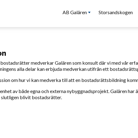
AB Galären
Storsandskogen
on
bostadsrätter medverkar Galären som konsult där vi med vår er
ningens alla delar kan erbjuda medverkan utifrån ett bostadsrätts
ussion om hur vi kan medverka till att en bostadsrättsbildning komme
renhet av både egna och externa nybyggnadsprojekt. Galären har 
slutligen blivit bostadsrätter.