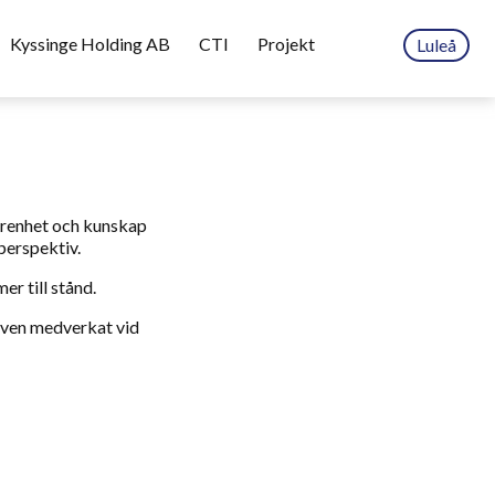
Kyssinge Holding AB
CTI
Projekt
Luleå
farenhet och kunskap
perspektiv.
r till stånd.
även medverkat vid