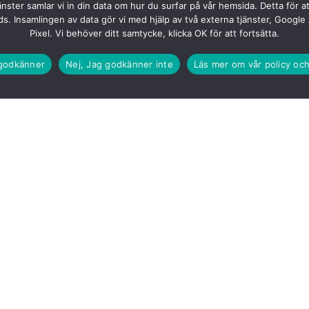
nster samlar vi in din data om hur du surfar på vår hemsida. Detta för a
ds. Insamlingen av data gör vi med hjälp av två externa tjänster, Googl
Pixel. Vi behöver ditt samtycke, klicka OK för att fortsätta.
godkänner
Nej, Jag godkänner inte
Läs mer om vår policy oc